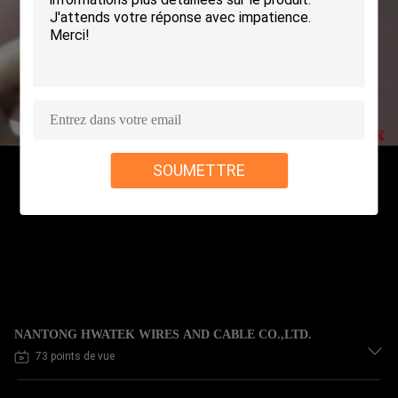
SOUMETTRE
NANTONG HWATEK WIRES AND CABLE CO.,LTD.
73 points de vue