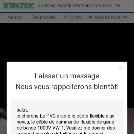
NANTONG HWATEK WIRES AND CABLE CO.,LTD.
Maison
Des produits
VR Show
Au sujet de nous
>>
Laisser un message
Nous vous rappellerons bientôt!