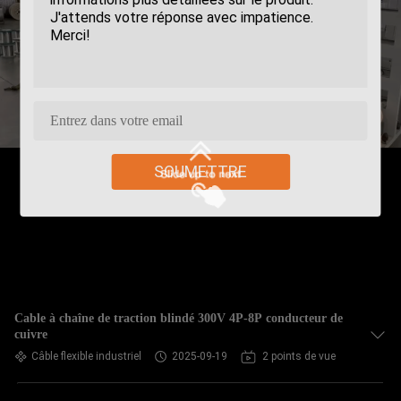
SOUMETTRE
Cable à chaîne de traction blindé 300V 4P-8P conducteur de
cuivre
Câble flexible industriel
2025-09-19
2 points de vue