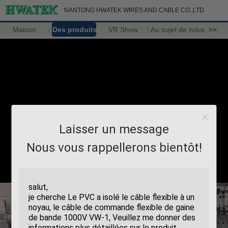
NANTONG HWATEK WIRES AND CABLE CO.,LTD.
Maison
Des produits
VR Show
Au sujet de nous
>>
Laisser un message
Nous vous rappellerons bientôt!