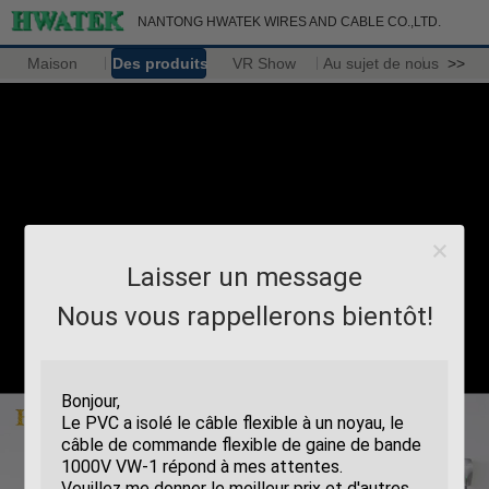
NANTONG HWATEK WIRES AND CABLE CO.,LTD.
Maison
Des produits
VR Show
Au sujet de nous
>>
Laisser un message
Nous vous rappellerons bientôt!