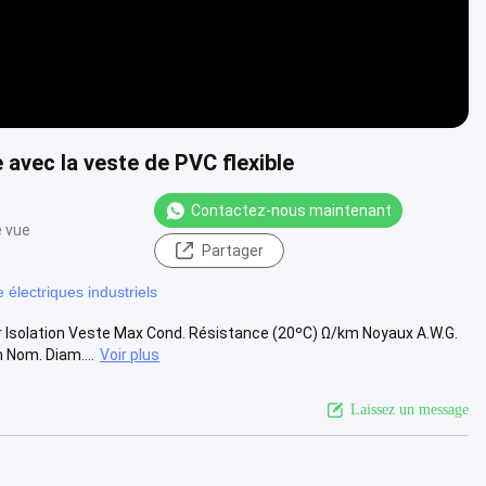
e avec la veste de PVC flexible
Contactez-nous maintenant
e vue
Partager
le électriques industriels
 Isolation Veste Max Cond. Résistance (20ºC) Ω/km Noyaux A.W.G.
 Nom. Diam....
Voir plus
Laissez un message