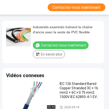
Contactez-nous maintenant
Industriels examinés traînent la chaîne
d'ancre avec la veste de PVC flexible
Contactez-nous maintenant
En savoir plus
Vidéos connexes
IEC 126 Standard Bared
Copper Stranded 3C × 16
mm2 + 6C × 0.75 mm2
1500V IEC 62893-4-1 EVM
Jacket 90 Deg Cable
Câble de remplissage d'EV
00:44
2025-09-18