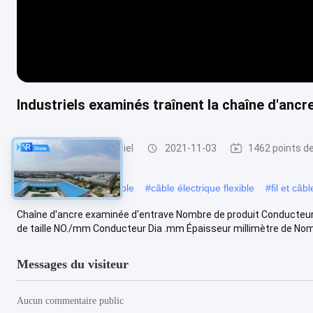
Industriels examinés traînent la chaîne d'ancr
Câble flexible industriel
2021-11-03
1462 points d
#
Câble de contrôle flexible
#
câble électrique flexible
#
fil et câb
Chaîne d'ancre examinée d'entrave Nombre de produit Conducteur
de taille NO./mm Conducteur Dia .mm Épaisseur millimètre de Nom
Messages du visiteur
Aucun commentaire public