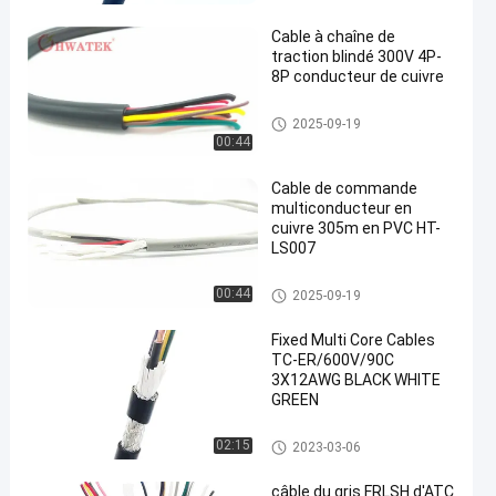
Cable à chaîne de
traction blindé 300V 4P-
8P conducteur de cuivre
Câble flexible industriel
2025-09-19
00:44
Cable de commande
multiconducteur en
cuivre 305m en PVC HT-
LS007
Câble flexible industriel
00:44
2025-09-19
Fixed Multi Core Cables
TC-ER/600V/90C
3X12AWG BLACK WHITE
GREEN
Câble flexible industriel
02:15
2023-03-06
câble du gris FRLSH d'ATC