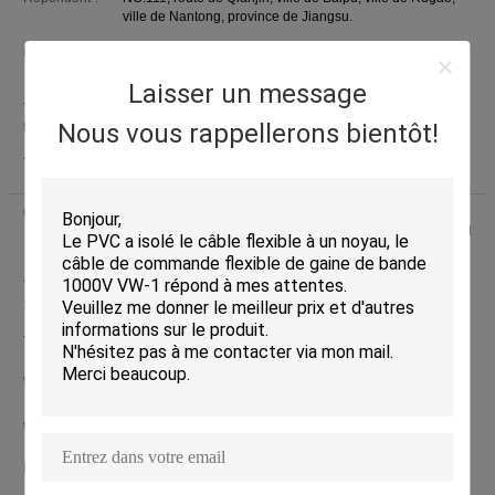
ville de Nantong, province de Jiangsu.
Usine:
NO.111, route de Qianjin, ville de Baipu, ville de Rugao,
ville de Nantong, province de Jiangsu.
Laisser un message
Temps de
08:00-23:00 ( heure de Beijing)
Nous vous rappellerons bientôt!
travail:
Téléphone:
0086-17312366328
(Le temps de travail)
Contacts :
Mr. Jimmy Wang (NANTONG HWATEK WIRES AND
CABLE CO.,LTD.)
Dernière connexion: heures 00 minuts Il
ya
Titre du poste
International Sales
:
Téléphone :
15262892429
+8615262892429
Whatsapp
WHATSAPP :
+86 15262892429
wechat
WeChat :
Messagerie :
sales2@hwatek.com