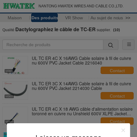
NANTONG HWATEK WIRES AND CABLE CO.,LTD.
Maison
Des produits
VR Show
Au sujet de nous
>>
Dactylographiez le câble de TC-ER
Qualité
supplier.
(10)
UL TC ER 4C X 16AWG Cable solaire à fil de cuivre
nu 600V PVC Jacket Cable 2216040
Contact
UL TC ER 3C X 14AWG Cable solaire à fil de cuivre
nu 600V PVC Jacket 2214030 Cable
Contact
UL TC ER 4C X 18 AWG câble d'alimentation solaire
toronné en cuivre nu Unshield 600V XLPE Jacket
câble extérieur
Contact
Câbles de plateau de courant électrique et de