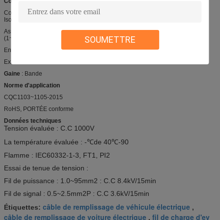
Construction
Conducteur : échoué, étamé ou découvrez le cuivre
Isolation : Élastomère thermoplastique
Assemblée : 10~95 (2cores) +Drain wire+4~6 (2cores) +0.5~2.5 (P)
SOUMETTRE
(1~12cores)
Enveloppe non-tissée
Examiné : tresse de cuivre nue ou bidon
Gaine
: Bande
Norme d'application
CQC1103~1105-2015
RoHS, PORTÉE conforme
Données techniques
Tension évaluée :
C.C 1000V
La température évaluée : -
℃de
40
℃
-90
Flamme : IEC60332-1-3, FT1, PI2
Essai de tenue de tension :
Fil de puissance : 1.0~95mm2 : C.C 8.4kV/15min
Fil de signal : 0.5~2.5mm2P : C.C 3.6kV/15min
câble de remplissage de véhicule électrique
Étiquettes:
,
câble de remplissage de voiture électrique
fil de charge d'ev
,