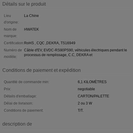
Détails sur le produit
Lieu
La Chine
d'origine:
Nom de
HWATEK
marque:
Certification:
RoHS , CQC ,DEKRA, TS16949
Numéro de
Câble d'EV, EVDC-RS90PS90, véhicules électriques pendant le
processus de remplissage, C.C, DEKRA et
modèle:
Conditions de paiement et expédition
Quantité de commande min:
6,1 KILOMÈTRES
Prix:
negotiable
Détails d'emballage:
CARTON/PALETTE
Délai de livraison:
2 ou 3 W
Conditions de paiement:
T/T.
description de