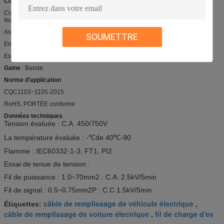
Construction
Conducteur : cuivre échoué, étamé ou nu
Isolation : Élastomère thermoplastique
Assemblée : 10~70 (2~5cores) +0.5~0.75 (P) (1~10cores)
SOUMETTRE
Enveloppe non-tissée
Examiné : tresse de cuivre nue ou bidon
Gaine
: Bande
Norme d'application
CQC1103~1105-2015
RoHS, PORTÉE conforme
Données techniques
Tension évaluée :
C.A. 450/750V
La température évaluée : -
℃de
40
℃
-90
Flamme : IEC60332-1-3, FT1, PI2
Essai de tenue de tension :
Fil de puissance : 1.0~70mm2 : C.A. 2.5kV/5min
Fil de signal : 0.5~0.75mm2P : C.C 1.5kV/5min
câble de remplissage de véhicule électrique
Étiquettes:
,
câble de remplissage de voiture électrique
fil de charge d'ev
,