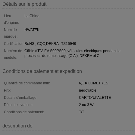
Détails sur le produit
Lieu
La Chine
d'origine:
Nom de
HWATEK
marque:
Certification:
RoHS , CQC,DEKRA , TS16949
Numéro de
Câble d'EV, EV-S90PS90, véhicules électriques pendant le
processus de remplissage (C.A.), DEKRA et C
modèle:
Conditions de paiement et expédition
Quantité de commande min:
6,1 KILOMÈTRES
Prix:
negotiable
Détails d'emballage:
CARTON/PALETTE
Délai de livraison:
2 ou 3 W
Conditions de paiement:
T/T.
description de