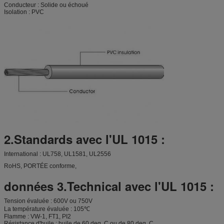
Conducteur : Solide ou échoué
Isolation : PVC
2.Standards avec l'UL 1015 :
International : UL758, UL1581, UL2556
RoHS, PORTÉE conforme,
données 3.Technical avec l'UL 1015 :
Tension évaluée : 600V ou 750V
La température évaluée : 105℃
Flamme : VW-1, FT1, PI2
Résistance d'huile : huile de 60 deg. C ou de 80 deg. C