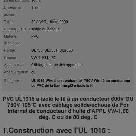
La température:
105℃
Nombre de
1core
noyau:
Taille:
30 A.W.G. - kcmil 2000
CONDUCTEUR:
solide ou échoué
Matériel
PVC
d'isolation:
Norme:
UL758, UL1581, UL2556
flamme:
VW-1, FT1, PI2
Application:
Câblage interne des appareils
Aperçu gratuit:
oui
UL1015 Wire à un conducteur
750V Wire à un conducteur
Surligner:
,
,
Le PVC de la flamme pi2 a isolé le fil
PVC UL1015 a isolé le fil à un conducteur 600V OU
750V 105℃ avec câblage solide/échoué de For
Internal de conducteur d'huile d'APPL VW-1,60
deg. C ou de 80 deg. C
1.Construction avec l'UL 1015 :