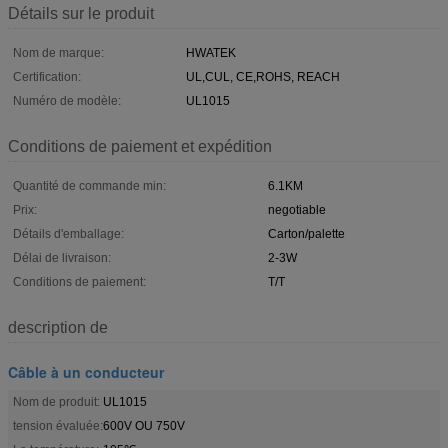
Détails sur le produit
Nom de marque:
HWATEK
Certification:
UL,CUL, CE,ROHS, REACH
Numéro de modèle:
UL1015
Conditions de paiement et expédition
Quantité de commande min:
6.1KM
Prix:
negotiable
Détails d'emballage:
Carton/palette
Délai de livraison:
2-3W
Conditions de paiement:
T/T
description de
Câble à un conducteur
Nom de produit:
UL1015
tension évaluée:
600V OU 750V