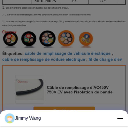
5×16+2×0.75
67
27,5
1.
Les dimensions détaillées sont sujettes aux spécifications produit.
2. D'autres caractéristiques peuvent être conçues et fabriquées selon les besoins des clients.
3. La couleur de la gaine est généralement noire ou orange. S'il y a condition spéciale, elle peut être adaptée aux besoins du client
selon l'exigence de client.
câble de remplissage de véhicule électrique
Étiquettes:
,
câble de remplissage de voiture électrique
fil de charge d'ev
,
Câble de remplissage d'AC450V
750V EV avec l'isolation de bande
Continuer
Jimmy Wang
Câble de remplissage d'EV
Plus