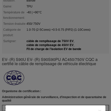
Isolation:
Bande
Gaine:
TPU
Température de
-40 | +90°C
fonctionnement:
Tension évaluée:
450/ 750V
Catégorie de
1.0-70 (2-5Cores) +0.5-0.75 (P/P2) (1-10Cores)
produit:
câble de remplissage de 750V EV
Surligner:
,
câble de remplissage de 450V EV
,
Fil de charge de l'isolation EV de bande
EV- (R) S90U EV- (R) S90S90PU AC450/750V CQC a
certifié le câble de remplissage de véhicule électrique
Organisme de certification :
Administration générale de surveillance, d'inspection et de quarantaine de
qualité
Certificat non.
Types de produit