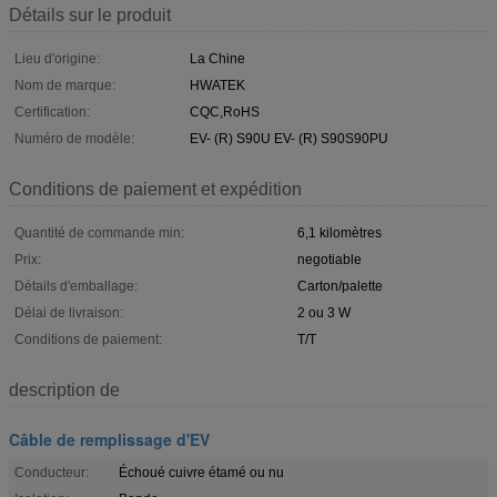
Détails sur le produit
Lieu d'origine:
La Chine
Nom de marque:
HWATEK
Certification:
CQC,RoHS
Numéro de modèle:
EV- (R) S90U EV- (R) S90S90PU
Conditions de paiement et expédition
Quantité de commande min:
6,1 kilomètres
Prix:
negotiable
Détails d'emballage:
Carton/palette
Délai de livraison:
2 ou 3 W
Conditions de paiement:
T/T
description de
Câble de remplissage d'EV
Conducteur:
Échoué cuivre étamé ou nu