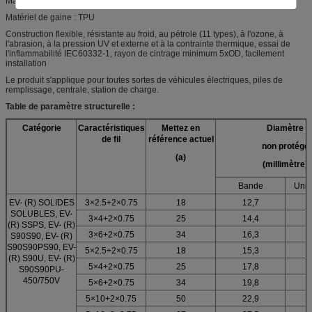
Matériel d'isolation : Bande
Matériel de gaine : TPU
Construction flexible, résistante au froid, au pétrole (11 types), à l'ozone, à
l'abrasion, à la pression UV et externe et à la contrainte thermique, essai de
l'inflammabilité IEC60332-1, rayon de cintrage minimum 5xOD, facilement
installation
Le produit s'applique pour toutes sortes de véhicules électriques, piles de
remplissage, centrale, station de charge.
Table de paramètre structurelle :
Catégorie
Caractéristiques
Mettez en
Diamètre
de fil
référence actuel
non protégé
(a)
(millimètre)
Bande
Unit
EV- (R) SOLIDES
3×2.5+2×0.75
18
12,7
SOLUBLES, EV-
3×4+2×0.75
25
14,4
(R) SSPS, EV- (R)
3×6+2×0.75
34
16,3
S90S90, EV- (R)
S90S90PS90, EV-
5×2.5+2×0.75
18
15,3
(R) S90U, EV- (R)
5×4+2×0.75
25
17,8
S90S90PU-
450/750V
5×6+2×0.75
34
19,8
5×10+2×0.75
50
22,9