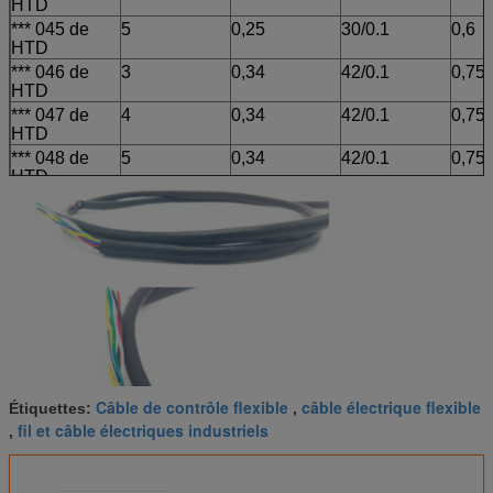
HTD
*** 045 de
5
0,25
30/0.1
0,6
HTD
*** 046 de
3
0,34
42/0.1
0,75
HTD
*** 047 de
4
0,34
42/0.1
0,75
HTD
*** 048 de
5
0,34
42/0.1
0,75
HTD
Câble de contrôle flexible
câble électrique flexible
Étiquettes:
,
fil et câble électriques industriels
,