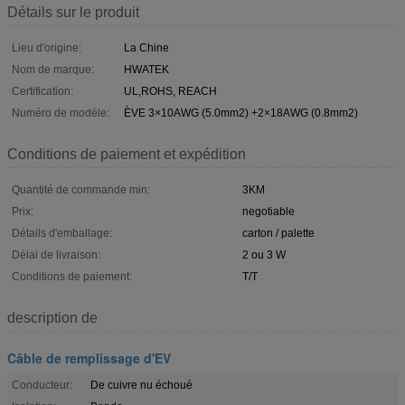
Détails sur le produit
Lieu d'origine:
La Chine
Nom de marque:
HWATEK
Certification:
UL,ROHS, REACH
Numéro de modèle:
ÈVE 3×10AWG (5.0mm2) +2×18AWG (0.8mm2)
Conditions de paiement et expédition
Quantité de commande min:
3KM
Prix:
negotiable
Détails d'emballage:
carton / palette
Délai de livraison:
2 ou 3 W
Conditions de paiement:
T/T
description de
Câble de remplissage d'EV
Conducteur:
De cuivre nu échoué