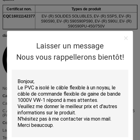
Certificat non.
Types de produit
CQC16011142377
EV- (R) SOLIDES SOLUBLES, EV- (R) SSPS, EV- (R)
S90S90, EV- (R) S90S90PS90, EV- (R) S90U, EV- (R)
S90S90PU-450/750V
diagramme de structure :
Laisser un message
Nous vous rappellerons bientôt!
Norme : GB/T 33594-2017
Catégorie de produit :
Catégorie de produit :
C.A. : EV- (R) S90U EV- (R) S90S90PU-450/750V 1.0-70 (2-5Cores) +0.5-0.75
(P/P2) (1-10Cores)
Construction :
La température évaluée : - 40 | +105°C
Tension évaluée : 600V