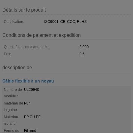
Détails sur le produit
Certification:
ISO9001, CE, CCC, RoHS
Conditions de paiement et expédition
Quantité de commande min:
3 000
Prix:
0.5
description de
Câble flexible à un noyau
Numéro de
UL20940
modèle.:
matériau de
Pur
la gaine:
Matériau
PP OU PE
isolant:
Forme du
Fil rond