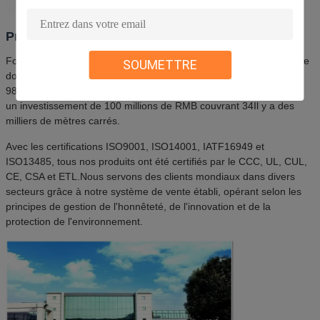
Profil de l'entreprise
Fondée en 2004 avec un investissement en capital de 9 millions de
SOUMETTRE
dollars, notre usine située à Kunshan couvre une superficie de 14
980 mètres carrés.Nous avons créé notre usine de Nantong avec
un investissement de 100 millions de RMB couvrant 34Il y a des
milliers de mètres carrés.
Avec les certifications ISO9001, ISO14001, IATF16949 et
ISO13485, tous nos produits ont été certifiés par le CCC, UL, CUL,
CE, CSA et ETL.Nous servons des clients mondiaux dans divers
secteurs grâce à notre système de vente établi, opérant selon les
principes de gestion de l'honnêteté, de l'innovation et de la
protection de l'environnement.