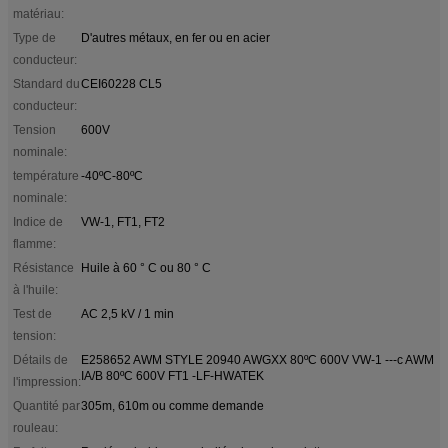
matériau:
Type de
D'autres métaux, en fer ou en acier
conducteur:
Standard du
CEI60228 CL5
conducteur:
Tension
600V
nominale:
température
-40ºC-80ºC
nominale:
Indice de
VW-1, FT1, FT2
flamme:
Résistance
Huile à 60 ° C ou 80 ° C
à l'huile:
Test de
AC 2,5 kV / 1 min
tension:
Détails de
E258652 AWM STYLE 20940 AWGXX 80ºC 600V VW-1 ---c AWM
IA/B 80ºC 600V FT1 -LF-HWATEK
l'impression:
Quantité par
305m, 610m ou comme demande
rouleau: