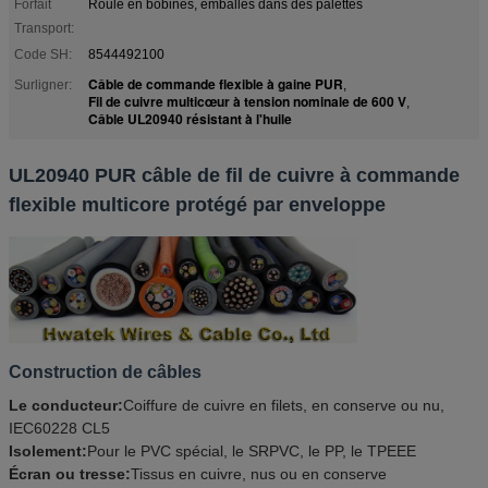
Forfait
Roulé en bobines, emballés dans des palettes
Transport:
Code SH:
8544492100
Câble de commande flexible à gaine PUR
Surligner:
,
Fil de cuivre multicœur à tension nominale de 600 V
,
Câble UL20940 résistant à l'huile
UL20940 PUR câble de fil de cuivre à commande
flexible multicore protégé par enveloppe
Construction de câbles
Le conducteur:
Coiffure de cuivre en filets, en conserve ou nu,
IEC60228 CL5
Isolement:
Pour le PVC spécial, le SRPVC, le PP, le TPEEE
Écran ou tresse:
Tissus en cuivre, nus ou en conserve