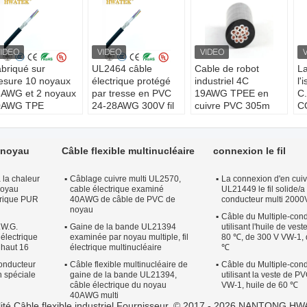
briqué sur
UL2464 câble
Cable de robot
La
sure 10 noyaux
électrique protégé
industriel 4C
l'
AWG et 2 noyaux
par tresse en PVC
19AWG TPEE en
C
0AWG TPE
24-28AWG 300V fil
cuivre PVC 305m
C
olation bio-
industriel
rouleau
so
mpatible câble
Modèle n °:
Conducteur:
C
dical en PVC
personnalisé
Alliage de cuivre
co
n noyau
Câble flexible multinucléaire
connexion le fil
tériau
Forme du
plaqué en argent
3
onducteur:
Cuivre
matériau:
Fil rond
Matériel
C
 la chaleur
tamé
Câblage cuivre multi UL2570,
Quantité par
d'isolation:
La connexion d'en cui
PFA
Cu
noyau
cable électrique examiné
UL21449 le fil solide/a
tériau de gaine:
rouleau:
305m,
Forme du
bi
ctrique PUR
40AWG de câble de PVC de
conducteur multi 200
VC
610m ou comme
matériau:
Fil rond
ar
noyau
tériau isolant:
demande
Taille du
Is
Câble du Multiple-co
.W.G.
Gaine de la bande UL21394
utilisant l'huile de ves
PE
Capacité de
conducteur:
42WG
E
 électrique
examinée par noyau multiple, fil
80 ℃, de 300 V VW-1, 
orme du
production:
20 km
V
 haut 16
électrique multinucléaire
℃
tériau:
Fil rond
/ jour
F
onducteur
Câble flexible multinucléaire de
Câble du Multiple-co
R
on spéciale
gaine de la bande UL21394,
utilisant la veste de 
câble électrique du noyau
VW-1, huile de 60 ℃
40AWG multi
ité Câble flexible industriel Fournisseur. © 2017 - 2026 NANTONG 