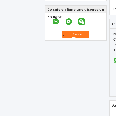
P
Je suis en ligne une discussion
en ligne
C
N
C
P
T
Au