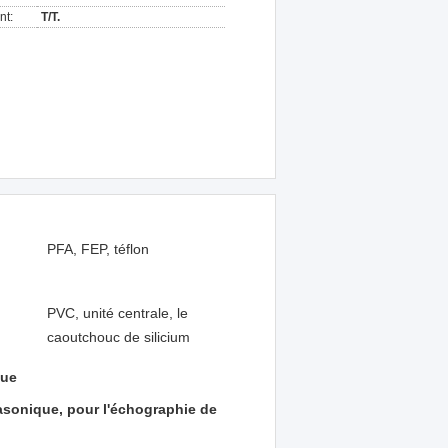
nt:
T/T.
PFA, FEP, téflon
PVC, unité centrale, le
caoutchouc de silicium
que
rasonique, pour l'échographie de