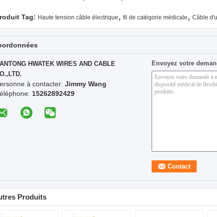
,
,
roduit Tag:
Haute tension câble électrique
fil de catégorie médicale
Câble d'u
oordonnées
Envoyez votre deman
ANTONG HWATEK WIRES AND CABLE
O.,LTD.
ersonne à contacter:
Jimmy Wang
éléphone:
15262892429
tres Produits