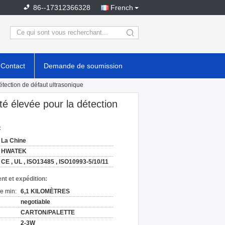
86--17312366328
French
search
Contact
Demande de soumission
détection de défaut ultrasonique
ité élevée pour la détection
:
La Chine
HWATEK
CE , UL , ISO13485 , ISO10993-5/10/11
nt et expédition:
e min:
6,1 KILOMÈTRES
negotiable
CARTON/PALETTE
2-3W