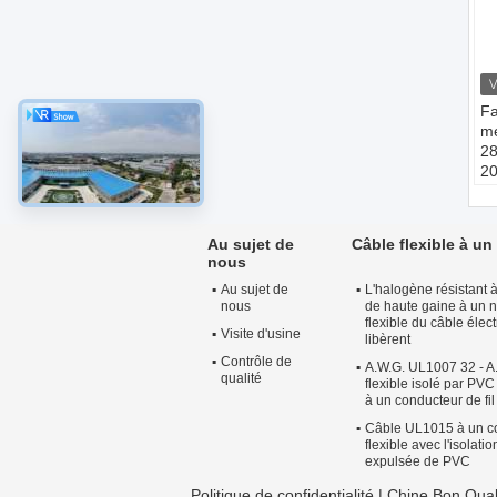
Fa
me
28
2
is
co
mé
Au sujet de
Câble flexible à u
Ma
nous
c
Au sujet de
L'halogène résistant à
é
nous
de haute gaine à un 
Ma
flexible du câble éle
P
Visite d'usine
libèrent
Ma
Contrôle de
A.W.G. UL1007 32 - A
T
qualité
flexible isolé par PVC
F
à un conducteur de fil
ma
Câble UL1015 à un c
flexible avec l'isolati
expulsée de PVC
Politique de confidentialité
| Chine Bon Qual