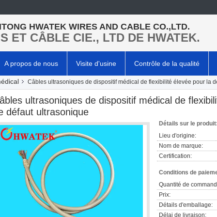
TONG HWATEK WIRES AND CABLE CO.,LTD.
LS ET CÂBLE CIE., LTD DE HWATEK.
A propos de nous
Visite d'usine
Contrôle de la qualité
médical
Câbles ultrasoniques de dispositif médical de flexibilité élevée pour la 
âbles ultrasoniques de dispositif médical de flexibil
e défaut ultrasonique
Détails sur le produit
Lieu d'origine:
Nom de marque:
Certification:
Conditions de paieme
Quantité de command
Prix:
Détails d'emballage:
Délai de livraison: