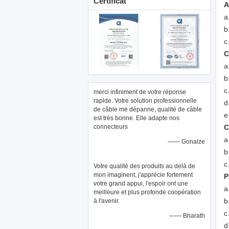
Certificat
A
a
b
c
C
a
b
c
merci infiniment de votre réponse
rapide. Votre solution professionnelle
d
de câble me dépanne, qualité de câble
e
est très bonne. Elle adapte nos
connecteurs
C
a
—— Gonalze
b
c
Votre qualité des produits au delà de
mon imaginent, j'apprécie fortement
P
votre grand appui, l'espoir ont une
a
meilleure et plus profonde coopération
b
à l'avenir.
c
—— Bharath
d