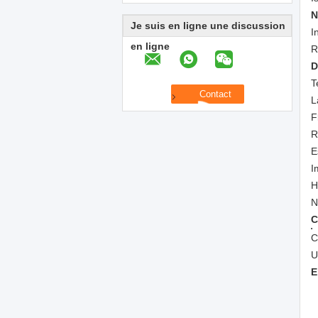
N
Je suis en ligne une discussion
I
en ligne
R
D
T
L
F
R
E
I
H
N
C
C
U
E