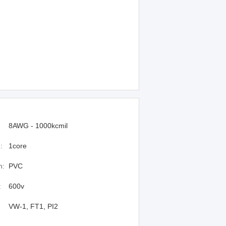
8AWG - 1000kcmil
:
1core
n:
PVC
:
600v
VW-1, FT1, PI2