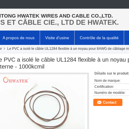
TONG HWATEK WIRES AND CABLE CO.,LTD.
LS ET CÂBLE CIE., LTD DE HWATEK.
A propos de nous
Visite d'usine
Contrôle de la qualité
ur
Le PVC a isolé le câble UL1284 flexible à un noyau pour 8AWG de câblage in
e PVC a isolé le câble UL1284 flexible à un noya
nterne - 1000kcmil
Détails sur le produit
Nom de marque:
Certification:
Numéro de modèle:
Contact