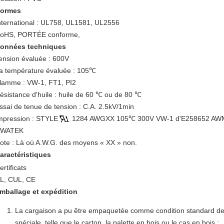
ormes
nternational : UL758, UL1581, UL2556
oHS, PORTÉE conforme,
onnées techniques
ension évaluée : 600V
a température évaluée : 105℃
lamme : VW-1, FT1, PI2
ésistance d'huile : huile de 60 ℃ ou de 80 ℃
ssai de tenue de tension : C.A. 2.5kV/1min
mpression : STYLE
1284 AWGXX 105℃ 300V VW-1 d'E258652 AWM -
WATEK
ote : Là où A.W.G. des moyens « XX » non.
aractéristiques
ertificats
L, CUL, CE
mballage et expédition
La cargaison a pu être empaquetée comme condition standard de
spéciale, telle que le carton, la palette en bois ou le cas en bois ;