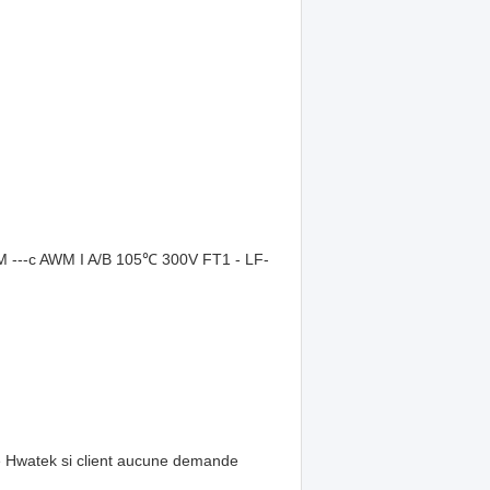
--c AWM I A/B 105℃ 300V FT1 - LF-
 Hwatek si client aucune demande