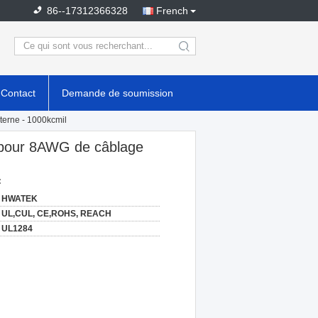
86--17312366328
French
search
Contact
Demande de soumission
terne - 1000kcmil
u pour 8AWG de câblage
:
HWATEK
UL,CUL, CE,ROHS, REACH
UL1284