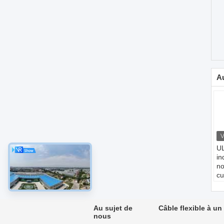
Au
UL
in
no
cu
av
P
C
Au sujet de
Câble flexible à u
Cu
nous
Is