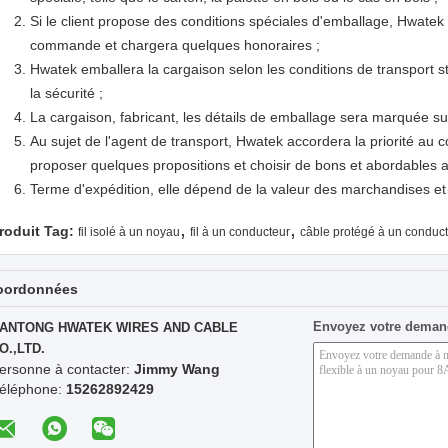
Si le client propose des conditions spéciales d'emballage, Hwatek 
commande et chargera quelques honoraires ;
Hwatek emballera la cargaison selon les conditions de transport stri
la sécurité ;
La cargaison, fabricant, les détails de emballage sera marquée su
Au sujet de l'agent de transport, Hwatek accordera la priorité au 
proposer quelques propositions et choisir de bons et abordables ag
Terme d'expédition, elle dépend de la valeur des marchandises et d
,
,
roduit Tag:
fil isolé à un noyau
fil à un conducteur
câble protégé à un conduc
oordonnées
Envoyez votre deman
ANTONG HWATEK WIRES AND CABLE
O.,LTD.
ersonne à contacter:
Jimmy Wang
éléphone:
15262892429