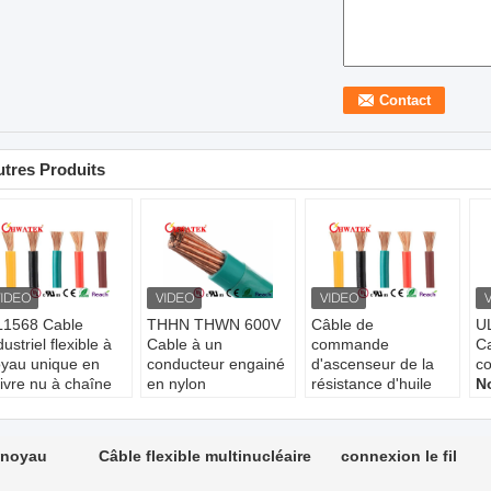
tres Produits
1568 Cable
THHN THWN 600V
Câble de
U
dustriel flexible à
Cable à un
commande
Ca
yau unique en
conducteur engainé
d'ascenseur de la
co
ivre nu à chaîne
en nylon
résistance d'huile
N
ec isolation en
Nom de produit:
UL1015 600V 105℃
U
VC
THHN, THWN
Nom de produit:
te
onducteur:
tension évaluée:
UL1015
3
n noyau
Câble flexible multinucléaire
connexion le fil
ivre nu toronné
600V
tension évaluée:
La
olation:
PVC
La température:
600V
-