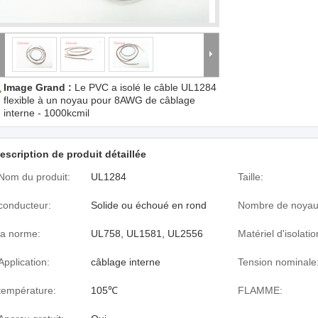
Image Grand :
Le PVC a isolé le câble UL1284
flexible à un noyau pour 8AWG de câblage
interne - 1000kcmil
escription de produit détaillée
Nom du produit:
UL1284
Taille:
conducteur:
Solide ou échoué en rond
Nombre de noyau
la norme:
UL758, UL1581, UL2556
Matériel d'isolatio
Application:
câblage interne
Tension nominale
température:
105℃
FLAMME: