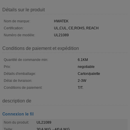
Détails sur le produit
Nom de marque:
HWATEK
Certification:
UL,CUL, CE,ROHS, REACH
Numéro de modèle:
UL21089
Conditions de paiement et expédition
Quantité de commande min:
6.1KM
Prix:
negotiable
Détails d'emballage:
Carton/palette
Délai de livraison:
2-3W
Conditions de paiement:
T/T.
description de
Connexion le fil
Nom du produit:
UL21089
Taille:
30 A.W.G. - 4/0 A.W.G.