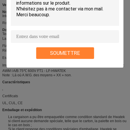
Veste
: FRPE
Normes
International : UL758, UL1581, UL2556
RoHS, PORTÉE conforme,
Données techniques
Tension évaluée :
600 V
La température évaluée : -
℃ de
40
℃
-75
Flamme : VW-1, FT1, PI2
Résistance d'huile : huile de 60 ℃
SOUMETTRE
Essai de tenue de tension : C.A. 2.5kV/1min
Impression
: STYLE
21089 AWGXX 75℃ 600V VW-1 d'E258652 AWM ---c
AWM I A/B 75℃ 600V FT1 - LF-HWATEK
Note : Là où A.W.G. des moyens « XX » non.
Caractéristiques
Certificats
UL, CUL, CE
Emballage et expédition
La cargaison a pu être empaquetée comme condition standard de Hwatek
si client aucune demande spéciale, telle que le carton, la palette en bois ou
le cas en bois ;
Si le client propose des conditions spéciales d'emballage, Hwatek se