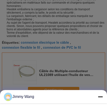
spécialisera en matériaux faits sur commande et chargera quelques
honoraires ;
Hwatek emballera la cargaison selon les conditions de transport
strictement, y compris la taille, le poids et la sécurité ;
La cargaison, fabricant, les détails de emballage sera marquée sur
l'emballage externe ;
Au sujet de l'agent de transport, Hwatek accordera la priorité au conseil des
clients. Sinon, nous pouvons proposer quelques propositions et choisir de
bons et abordables agents pour la référence de clients ;
Terme d'expédition, elle dépend de la valeur des marchandises et de la
volonté du client.
connexion électrique le câble
Étiquettes:
,
connexion flexible le fil
connexion de PVC le fil
,
Câble du Multiple-conducteur
UL21089 utilisant l'huile de veste
de FRPE, de 75 ℃, de 600 V VW-1,
de 60 ℃ ou de 80 ℃
Continuer
Jimmy Wang
Connexion le fil
Plus