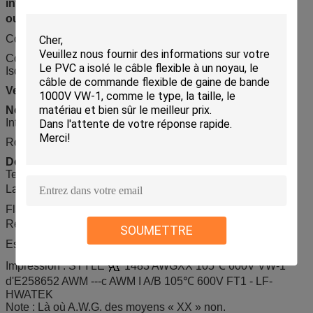
intégrante expulsée, de 105 ℃, de 600 V VW-1, de 60 ℃
ou de 80 ℃
Construction
Conducteur : Solide ou échoué
Isolation : PVC
Veste
: PVC
Normes
International : UL758, UL1581, UL2556
RoHS, PORTÉE conforme,
Données techniques
Tension évaluée :
600 V
La température évaluée :
℃
105
Flamme : VW-1, FT1, PI2
Résistance d'huile : huile de 60 ℃ ou de 80 ℃
SOUMETTRE
Essai de tenue de tension : C.A. 2.5kV/1min
Impression : STYLE
1483 AWGXX 105℃ 600V VW-1
d'E258652 AWM ---c AWM I A/B 105℃ 600V FT1 - LF-
HWATEK
Note : Là où A.W.G. des moyens « XX » non.