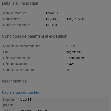
Détails sur le produit
Nom de marque:
HWATEK
Certification:
UL,CUL, CE,ROHS, REACH
Numéro de modèle:
UL1483
Conditions de paiement et expédition
Quantité de commande min:
6.1KM
Prix:
negotiable
Détails d'emballage:
Carton/palette
Délai de livraison:
2-3W
Conditions de paiement:
T/T.
description de
Câble à un conducteur
Nom du
UL1483
produit:
Taille:
28 A.W.G. - A.W.G. 9