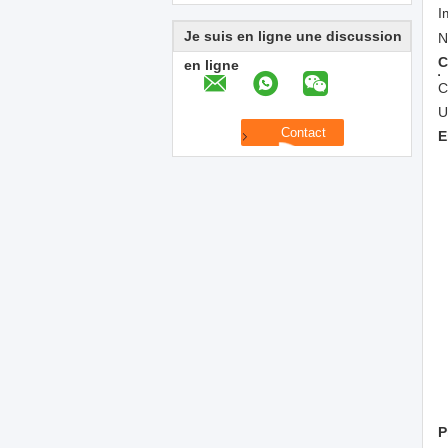
I
Je suis en ligne une discussion
N
C
en ligne
C
U
E
P