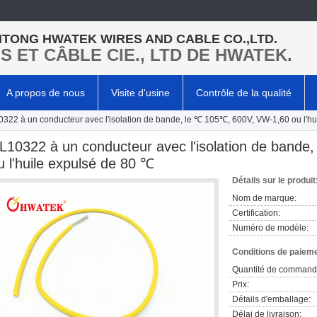
TONG HWATEK WIRES AND CABLE CO.,LTD.
LS ET CÂBLE CIE., LTD DE HWATEK.
A propos de nous
Visite d'usine
Contrôle de la qualité
322 à un conducteur avec l'isolation de bande, le ℃ 105℃, 600V, VW-1,60 ou l'hu
L10322 à un conducteur avec l'isolation de band
u l'huile expulsé de 80 ℃
Détails sur le produit
Nom de marque:
Certification:
Numéro de modèle:
Conditions de paieme
Quantité de command
Prix:
Détails d'emballage:
Délai de livraison: