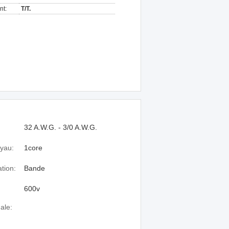
nt:
T/T.
32 A.W.G. - 3/0 A.W.G.
yau:
1core
ation:
Bande
600v
ale: