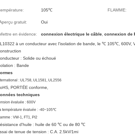
température:
105℃
FLAMME:
Aperçu gratuit:
Oui
Mettre en évidence:
connexion électrique le câble
,
connexion de P
L10322 à un conducteur avec l'isolation de bande, le ℃ 105℃, 600V, 
onstruction
onducteur : Solide ou échoué
solation : Bande
ormes
nternational : UL758, UL1581, UL2556
oHS, PORTÉE conforme,
onnées techniques
ension évaluée : 600V
a température évaluée : -40~105℃
lamme : VW-1, FT1, PI2
ésistance d'huile : huile de 60 ℃ ou de 80 ℃
ssai de tenue de tension : C.A. 2.5kV/1mi