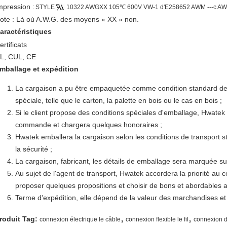
mpression
: STYLE
10322 AWGXX 105℃ 600V VW-1 d'E258652 AWM ---c AW
ote : Là où A.W.G. des moyens « XX » non.
aractéristiques
ertificats
L, CUL, CE
mballage et expédition
La cargaison a pu être empaquetée comme condition standard de
spéciale, telle que le carton, la palette en bois ou le cas en bois ;
Si le client propose des conditions spéciales d'emballage, Hwatek 
commande et chargera quelques honoraires ;
Hwatek emballera la cargaison selon les conditions de transport stri
la sécurité ;
La cargaison, fabricant, les détails de emballage sera marquée su
Au sujet de l'agent de transport, Hwatek accordera la priorité au 
proposer quelques propositions et choisir de bons et abordables ag
Terme d'expédition, elle dépend de la valeur des marchandises et d
,
,
roduit Tag:
connexion électrique le câble
connexion flexible le fil
connexion d