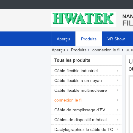
NAN
FI
Aperçu
Produits
VR Show
Aperçu
Produits
connexion le fil
UL10
Tous les produits
U
o
Câble flexible industriel
Câble flexible à un noyau
Câble flexible multinucléaire
connexion le fil
Câble de remplissage d'EV
Câbles de dispositif médical
Dactylographiez le câble de TC-