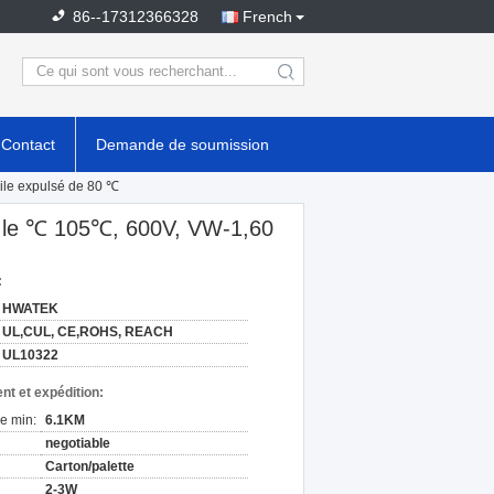
86--17312366328
French
search
Contact
Demande de soumission
ile expulsé de 80 ℃
e, le ℃ 105℃, 600V, VW-1,60
:
HWATEK
UL,CUL, CE,ROHS, REACH
UL10322
nt et expédition:
e min:
6.1KM
negotiable
Carton/palette
2-3W