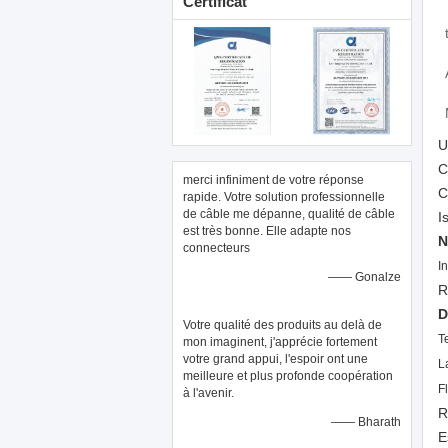
Certificat
U
C
merci infiniment de votre réponse
C
rapide. Votre solution professionnelle
de câble me dépanne, qualité de câble
I
est très bonne. Elle adapte nos
N
connecteurs
I
—— Gonalze
R
D
Votre qualité des produits au delà de
T
mon imaginent, j'apprécie fortement
votre grand appui, l'espoir ont une
L
meilleure et plus profonde coopération
F
à l'avenir.
R
—— Bharath
E