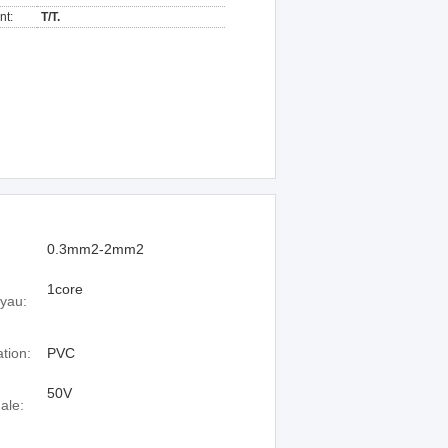
nt:
T/T.
0.3mm2-2mm2
1core
yau:
ation:
PVC
50V
ale: