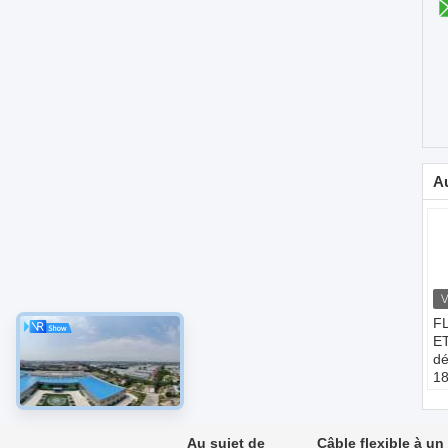
Au
FL
ET
dé
18
un
6
C
Au sujet de
Câble flexible à u