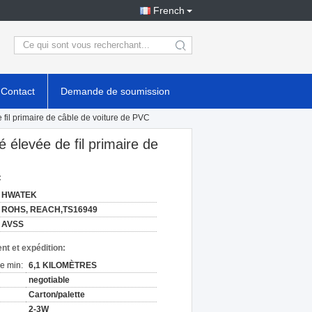
French
search
Contact
Demande de soumission
e fil primaire de câble de voiture de PVC
é élevée de fil primaire de
:
HWATEK
ROHS, REACH,TS16949
AVSS
nt et expédition:
e min:
6,1 KILOMÈTRES
negotiable
Carton/palette
2-3W