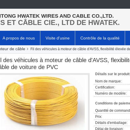
TONG HWATEK WIRES AND CABLE CO.,LTD.
LS ET CÂBLE CIE., LTD DE HWATEK.
A propos de nous
Visite d'usine
Contrôle de la qualité
oteur de câble
Fil des véhicules à moteur de câble d'AVSS, flexibilité élevée d
il des véhicules à moteur de câble d'AVSS, flexibilit
âble de voiture de PVC
Détails sur le produit
Nom de marque:
Certification:
Numéro de modèle:
Conditions de paieme
Quantité de command
Prix:
Détails d'emballage:
Délai de livraison: