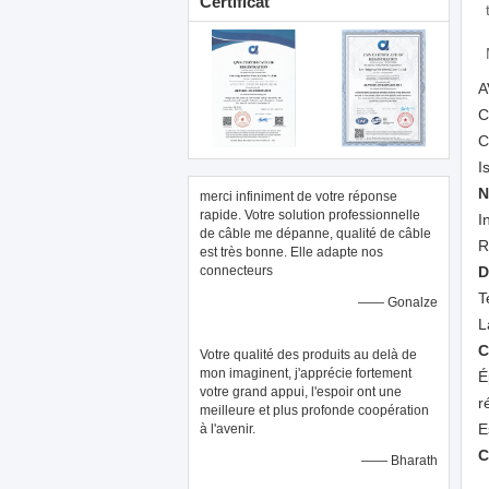
Certificat
A
C
C
I
N
merci infiniment de votre réponse
rapide. Votre solution professionnelle
I
de câble me dépanne, qualité de câble
R
est très bonne. Elle adapte nos
connecteurs
D
T
—— Gonalze
L
C
Votre qualité des produits au delà de
mon imaginent, j'apprécie fortement
É
votre grand appui, l'espoir ont une
r
meilleure et plus profonde coopération
E
à l'avenir.
C
—— Bharath