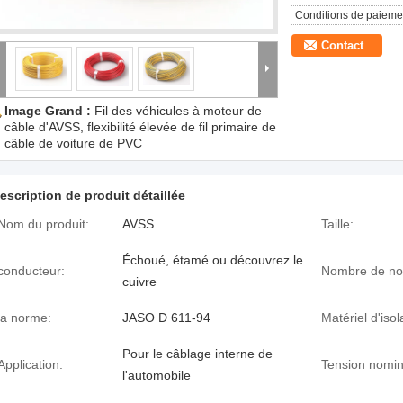
Conditions de paieme
Contact
Image Grand :
Fil des véhicules à moteur de
câble d'AVSS, flexibilité élevée de fil primaire de
câble de voiture de PVC
escription de produit détaillée
Nom du produit:
AVSS
Taille:
Échoué, étamé ou découvrez le
conducteur:
Nombre de no
cuivre
la norme:
JASO D 611-94
Matériel d'isol
Pour le câblage interne de
Application:
Tension nomin
l'automobile