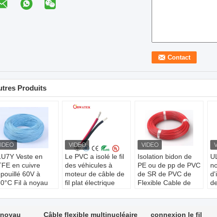
tres Produits
U7Y Veste en
Le PVC a isolé le fil
Isolation bidon de
UL
FE en cuivre
des véhicules à
PE ou de pp de PVC
n
pouillé 60V à
moteur de câble de
de SR de PVC de
d'
0°C Fil à noyau
fil plat électrique
Flexible Cable de
de
ique Norme ISO
type:
Câble isolé
conducteur
ré
722
Conducteur Type:
Conducteur:
cuivre
N
onducteur:
D'une
Échoué
échoué, étamé ou
Câ
n noyau
Câble flexible multinucléaire
connexion le fil