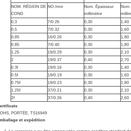
NOM. RÉGION DE
NO./mm
Nom. Épaisseur
Nom.
COND.
millimètre
milli
0,3
7/0.26
0,30
1,40
0,5
7/0.32
0,30
1,60
0,85
16/0.26
0,30
1,80
0,85
7/0.40
0,30
1,80
1,25
19/0.29
0,30
2,10
2
19/0.37
0,40
2,70
0.3f
19/0.16
0,30
1,40
0.5f
19/0.19
0,30
1,60
0.75f
19/0.23
0,30
1,80
1.25f
37/0.21
0,30
2,10
2f
37/0.26
0,40
2,60
ertificats
OHS, PORTÉE, TS16949
mballage et expédition