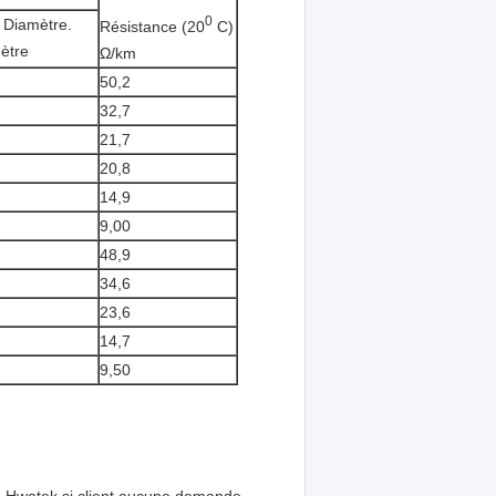
0
 Diamètre.
Résistance (20
C)
mètre
Ω/km
50,2
32,7
21,7
20,8
14,9
9,00
48,9
34,6
23,6
14,7
9,50