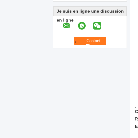
Je suis en ligne une discussion
en ligne
C
R
E