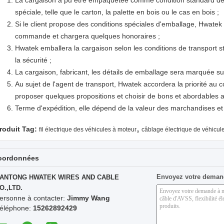
La cargaison a pu être empaquetée comme condition standard de
spéciale, telle que le carton, la palette en bois ou le cas en bois ;
Si le client propose des conditions spéciales d'emballage, Hwatek 
commande et chargera quelques honoraires ;
Hwatek emballera la cargaison selon les conditions de transport stri
la sécurité ;
La cargaison, fabricant, les détails de emballage sera marquée su
Au sujet de l'agent de transport, Hwatek accordera la priorité au 
proposer quelques propositions et choisir de bons et abordables ag
Terme d'expédition, elle dépend de la valeur des marchandises et d
,
roduit Tag:
fil électrique des véhicules à moteur
câblage électrique de véhicul
oordonnées
Envoyez votre deman
ANTONG HWATEK WIRES AND CABLE
O.,LTD.
ersonne à contacter:
Jimmy Wang
éléphone:
15262892429