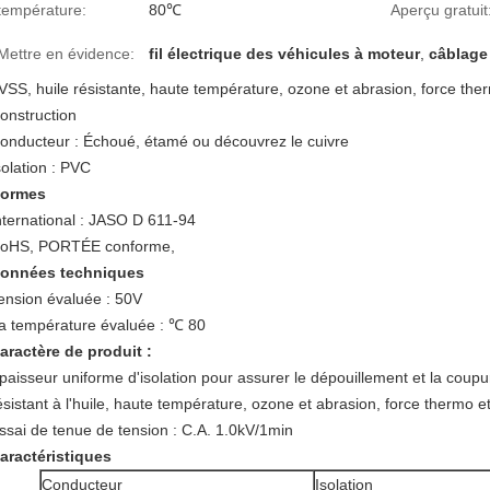
température:
80℃
Aperçu gratuit
Mettre en évidence:
fil électrique des véhicules à moteur
,
câblage 
VSS, huile résistante, haute température, ozone et abrasion, force ther
onstruction
onducteur : Échoué, étamé ou découvrez le cuivre
solation : PVC
ormes
nternational :
JASO D 611-94
oHS, PORTÉE conforme,
onnées techniques
ension évaluée : 50V
a température évaluée :
℃
80
aractère de produit :
paisseur uniforme d'isolation pour assurer le dépouillement et la coupur
ésistant à l'huile, haute température, ozone et abrasion, force thermo e
ssai de tenue de tension : C.A. 1.0kV/1min
aractéristiques
Conducteur
Isolation