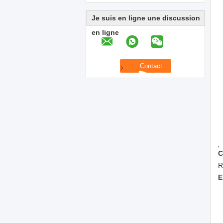
Je suis en ligne une discussion
en ligne
C
R
E