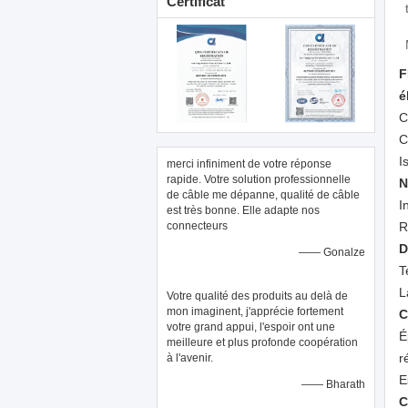
Certificat
F
é
C
C
I
merci infiniment de votre réponse
rapide. Votre solution professionnelle
N
de câble me dépanne, qualité de câble
I
est très bonne. Elle adapte nos
connecteurs
R
D
—— Gonalze
T
L
Votre qualité des produits au delà de
mon imaginent, j'apprécie fortement
C
votre grand appui, l'espoir ont une
É
meilleure et plus profonde coopération
r
à l'avenir.
E
—— Bharath
C