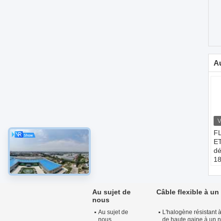
Au
FL
ET
dé
18
un
6
C
Au sujet de
Câble flexible à u
ép
nous
n'
Au sujet de
L'halogène résistant à
m
nous
de haute gaine à un 