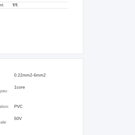
nt:
T/T.
0.22mm2-6mm2
1core
yau:
ation:
PVC
50V
ale: