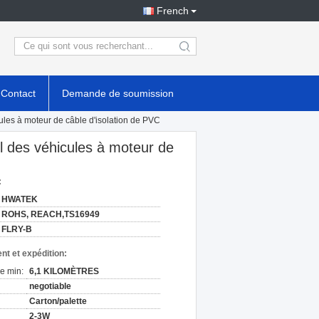
French
search
Contact
Demande de soumission
cules à moteur de câble d'isolation de PVC
il des véhicules à moteur de
:
HWATEK
ROHS, REACH,TS16949
FLRY-B
nt et expédition:
e min:
6,1 KILOMÈTRES
negotiable
Carton/palette
2-3W