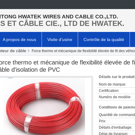
TONG HWATEK WIRES AND CABLE CO.,LTD.
LS ET CÂBLE CIE., LTD DE HWATEK.
A propos de nous
Visite d'usine
Contrôle de la qualité
oteur de câble
Force thermo et mécanique de flexibilité élevée de fil des véhi
orce thermo et mécanique de flexibilité élevée de f
âble d'isolation de PVC
Détails sur le produit
Nom de marque:
Certification:
Numéro de modèle:
Conditions de paieme
Quantité de command
Prix:
Détails d'emballage:
Délai de livraison: