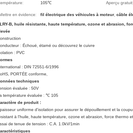
température:
105℃
Aperçu gratuit
Mettre en évidence:
fil électrique des véhicules à moteur
,
câble él
LRY-B, huile résistante, haute température, ozone et abrasion, for
levée
onstruction
onducteur : Échoué, étamé ou découvrez le cuivre
solation : PVC
ormes
nternational :
DIN 72551-6/1996
oHS, PORTÉE conforme,
onnées techniques
ension évaluée : 50V
a température évaluée :
℃
105
aractère de produit :
paisseur uniforme d'isolation pour assurer le dépouillement et la coupur
ésistant à l'huile, haute température, ozone et abrasion, force thermo e
ssai de tenue de tension : C.A. 1.0kV/1min
aractéristiques