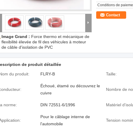
Conditions de paieme
Contact
Image Grand :
Force thermo et mécanique de
flexibilité élevée de fil des véhicules à moteur
de câble d'isolation de PVC
escription de produit détaillée
Nom du produit:
FLRY-B
Taille:
Échoué, étamé ou découvrez le
conducteur:
Nombre de no
cuivre
la norme:
DIN 72551-6/1996
Matériel d'isol
Pour le câblage interne de
Application:
Tension nomin
l'automobile