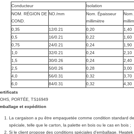
Conducteur
Isolation
NOM. RÉGION DE
NO./mm
Nom. Épaisseur
Nom.
COND.
millimètre
milli
0,35
12/0.21
0,20
1,40
0,5
16/0.21
0,22
1,60
0,75
24/0.21
0,24
1,90
1,0
32/0.21
0,24
2,10
1,5
30/0.26
0,24
2,40
2,5
50/0.26
0,28
3,00
4,0
56/0.31
0,32
3,70
6,0
84/0.31
0,32
4,30
ertificats
OHS, PORTÉE, TS16949
mballage et expédition
La cargaison a pu être empaquetée comme condition standard de
spéciale, telle que le carton, la palette en bois ou le cas en bois ;
Si le client propose des conditions spéciales d'emballage, Hwatek 