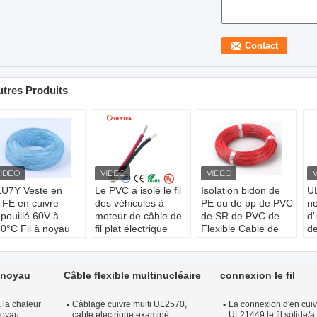
tres Produits
U7Y Veste en
Le PVC a isolé le fil
Isolation bidon de
UL
FE en cuivre
des véhicules à
PE ou de pp de PVC
n
pouillé 60V à
moteur de câble de
de SR de PVC de
d'
0°C Fil à noyau
fil plat électrique
Flexible Cable de
de
ique Norme ISO
type:
Câble isolé
conducteur
ré
722
Conducteur Type:
Conducteur:
cuivre
N
onducteur:
D'une
Échoué
échoué, étamé ou
Câ
n noyau
Câble flexible multinucléaire
connexion le fil
aisseur
Isolation:
PVC
nu
no
excédant pas 1
Veste:
NON-
Norme:
10
 la chaleur
m
Câblage cuivre multi UL2570,
DÉTERMINÉ
UL758&UL1581&CSA
La connexion d'en cui
Wi
noyau
cable électrique examiné
UL21449 le fil solide/a