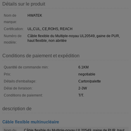
Détails sur le produit
Nom de
HWATEK
marque:
Certification:
UL,CUL, CE,ROHS, REACH
Numéro de
Câble flexible du Multiple-noyau UL20549, gaine de PUR,
haut flexible, non abritée
modèle:
Conditions de paiement et expédition
Quantité de commande min:
6.1KM
Prix:
negotiable
Détails d'emballage:
Carton/palette
Délai de livraison:
2-3W
Conditions de paiement:
T/T.
description de
Câble flexible multinucléaire
Nom du
Câble flexible du Multiple-noyau UL20549, gaine de PUR, haut