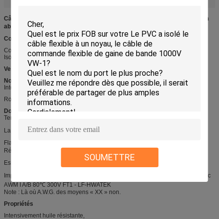
Câble flexible du Multiple-noyau UL20549, gaine de PUR, haut flexible, non
abritée, 80 ℃, 300V VW-1
Construction
Conducteur : échoué, étamé ou découvrez le cuivre, IEC60228 CL5
Isolation : PVC spécial, SRPVC, pp, TPEE
Veste
: PUR
Normes
International : UL758, UL1581, UL2556
RoHS, PORTÉE conforme,
Données techniques
Tension évaluée : 300V
La température évaluée : - 40℃-80℃
Flamme : VW-1, FT1, PI2
Résistance d'huile : huile de 60 ℃ ou de 80 ℃
SOUMETTRE
Essai de tenue de tension : C.A. 2.0kV/1min
Impression : STYLE
20549 AWGXX 80℃ 300V VW-1 d'E258652 AWM ---c
AWM I A/B 80℃ 300V FT1 - LF-HWATEK
Note : Là où A.W.G. des moyens « XX » non.
Propriétés
Intensivement huile résistante,