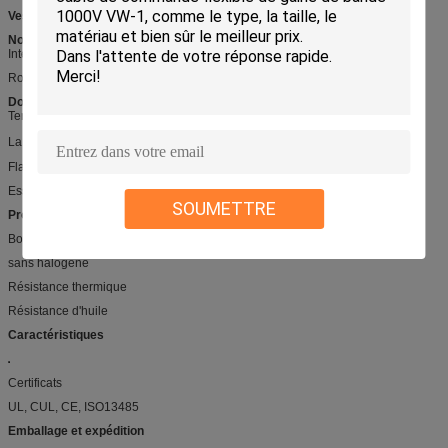
Veste
: XLPE
Normes
International : UL758, UL1581, UL2556
RoHS, PORTÉE conforme,
Données techniques
Tension évaluée :
600V
La température évaluée : -
℃ de
40
℃
-125
Flamme : VW-1, FT1, PI2
Essai de tenue de tension : C.A. 2.5kV/1min
SOUMETTRE
Propriétés
Bonne représentation d'isolation
sans halogène
Résistance thermique
Résistance d'huile
Caractéristiques
Certificats
UL, CUL, CE, ISO13485
Emballage et expédition