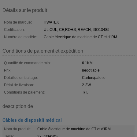
Détails sur le produit
Nom de marque:
HWATEK
Certification:
UL,CUL, CE,ROHS, REACH, ISO13485
Numéro de modèle:
Cable électrique de machine de CT et d'IRM
Conditions de paiement et expédition
Quantité de commande min:
6.1KM
Prix:
negotiable
Détails d'emballage:
Carton/palette
Délai de livraison:
2-3W
Conditions de paiement:
T/T.
description de
Câbles de dispositif médical
Nom du produit:
Cable électrique de machine de CT et d'IRM
Taille:
32~4/0AWG