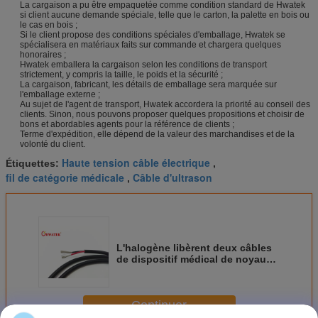
La cargaison a pu être empaquetée comme condition standard de Hwatek
si client aucune demande spéciale, telle que le carton, la palette en bois ou
le cas en bois ;
Si le client propose des conditions spéciales d'emballage, Hwatek se
spécialisera en matériaux faits sur commande et chargera quelques
honoraires ;
Hwatek emballera la cargaison selon les conditions de transport
strictement, y compris la taille, le poids et la sécurité ;
La cargaison, fabricant, les détails de emballage sera marquée sur
l'emballage externe ;
Au sujet de l'agent de transport, Hwatek accordera la priorité au conseil des
clients. Sinon, nous pouvons proposer quelques propositions et choisir de
bons et abordables agents pour la référence de clients ;
Terme d'expédition, elle dépend de la valeur des marchandises et de la
volonté du client.
Haute tension câble électrique
Étiquettes:
,
fil de catégorie médicale
Câble d'ultrason
,
L'halogène libèrent deux câbles
de dispositif médical de noyau
pour la machine de CT et d'IRM
résistante à la chaleur
Continuer